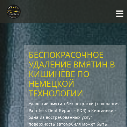
БЕСПОКРАСОЧНОЕ
УДАЛЕНИЕ ВМЯТИН В
КИШИНЁВЕ ПО
НЕМЕЦКОЙ
ТЕХНОЛОГИИ
Удаление вмятин без покраски (технология
Paintless Dent Repair – PDR) в Кишинёвe –
одна из востребованных услуг:
поверхность автомобиля может быть